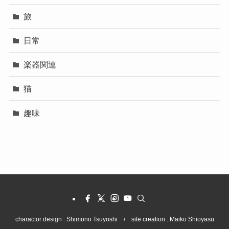
旅
日常
楽器関連
猫
趣味
charactor design : Shimono Tsuyoshi / site creation : Maiko Shioyasu